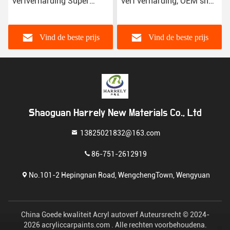
verfverharding Super
verf verharding, OEM snel
Diamond Acrylic Spray
drogen acryl auto verf
Coating
Vind de beste prijs
Vind de beste prijs
Shaoguan Harrely New Materials Co., Ltd
13825021832@163.com
86-751-2612919
No.101-2 Hepingnan Road, WengchengTown, Wengyuan
China Goede kwaliteit Acryl autoverf Auteursrecht © 2024-
2026 acryliccarpaints.com . Alle rechten voorbehoudena.